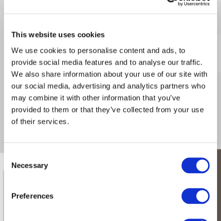
réserve foncière s’adressent à une clientèle à la
recherche d’un cadre de vie premium à la fois en termes
de qualité de construction, d’offres de services et
d’emplacement géographique exceptionnel.
This website uses cookies
Pour répondre à ces exigences, Semaris s’associe à des
We use cookies to personalise content and ads, to
architectes et des professionnels de l’immobilier
provide social media features and to analyse our traffic.
reconnus pour la qualité de leur travail avec l’objectif
d’imaginer des demeures élégantes et contemporaines
We also share information about your use of our site with
intégrant les tendances et normes les plus pointues en
our social media, advertising and analytics partners who
matière de design, d’aménagement et de confort.
may combine it with other information that you’ve
provided to them or that they’ve collected from your use
of their services.
PLUS D’INFOS SUR SEMARIS
Consent
Necessary
Selection
CONTACTEZ-NOUS
Beachcomber,
l’institution hôtelière
Preferences
mauricienne depuis 1952