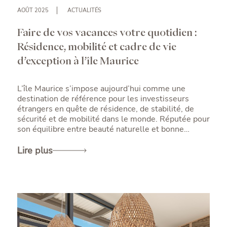
AOÛT 2025
ACTUALITÉS
Faire de vos vacances votre quotidien :
Résidence, mobilité et cadre de vie
d’exception à l’île Maurice
L’île Maurice s’impose aujourd’hui comme une
destination de référence pour les investisseurs
étrangers en quête de résidence, de stabilité, de
sécurité et de mobilité dans le monde. Réputée pour
son équilibre entre beauté naturelle et bonne
gouvernance, elle offre bien plus qu’un simple cadre
de villégiature. L’île propose un système juridique
Lire plus
structuré, une fiscalité avantageuse et l’un des
passeports les plus puissants du continent africain.