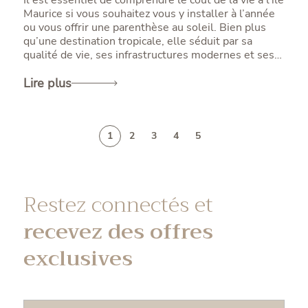
Il est essentiel de comprendre le coût de la vie à l’île
Maurice si vous souhaitez vous y installer à l’année
ou vous offrir une parenthèse au soleil. Bien plus
qu’une destination tropicale, elle séduit par sa
qualité de vie, ses infrastructures modernes et ses
avantages financiers pour les expatriés. Mais quel
budget faut-il prévoir pour y vivre confortablement ?
Lire plus
Pour vous aider à décider si l’île correspond à vos
attentes et à votre budget, ce guide vous propose
une analyse détaillée des postes de dépenses :
1
2
3
4
5
logement, dépenses courantes, santé, éducation et
qualité de vie.
Restez connectés et
recevez des offres
exclusives