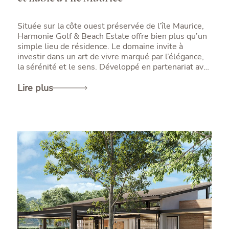
Située sur la côte ouest préservée de l’île Maurice,
Harmonie Golf & Beach Estate offre bien plus qu’un
simple lieu de résidence. Le domaine invite à
investir dans un art de vivre marqué par l’élégance,
la sérénité et le sens. Développé en partenariat avec
Beachcomber, référence de l’excellence
mauricienne, ce projet immobilier exclusif redéfinit
Lire plus
les codes de la vie insulaire. Harmonie conjugue
prestige, qualité de vie et sécurité patrimoniale pour
les acquéreurs à la recherche d’un investissement
immobilier d’exception à l’île Maurice.