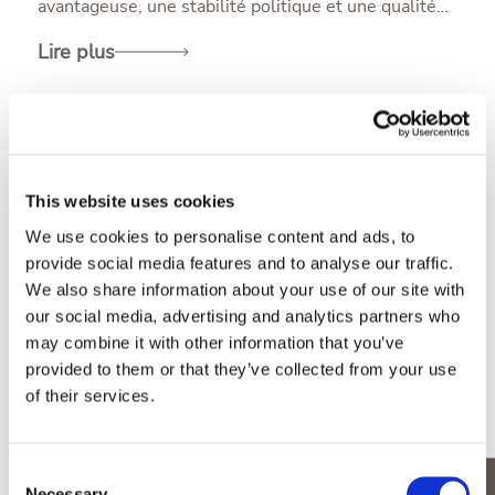
avantageuse, une stabilité politique et une qualité
de vie remarquable, l’île séduit de plus en plus
d’étrangers qui souhaitent acheter une résidence
Lire plus
secondaire, s’installer définitivement à l’étranger ou
réaliser un placement à fort potentiel. Mais quel
type de bien choisir entre villa, penthouse et
duplex ? Même si chaque option offre une
expérience unique de la vie insulaire, les différences
en matière d’espace, d’intimité, de design et
This website uses cookies
d’emplacement peuvent s’avérer déterminantes. Ce
guide vous explique les spécificités de chaque type
We use cookies to personalise content and ads, to
de bien afin de vous aider à choisir celui qui
provide social media features and to analyse our traffic.
correspond le mieux à votre style de vie, vos
We also share information about your use of our site with
aspirations et vos objectifs à long terme.
our social media, advertising and analytics partners who
may combine it with other information that you’ve
provided to them or that they’ve collected from your use
of their services.
Consent
Necessary