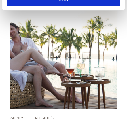
randonnée à l’île Maurice, c’est dans l’ouest que la
nature se révèle dans toute sa splendeur. Dans cet
article, nous vous présentons les plus beaux
sentiers de la région, les expériences qui vous
attendent et l’intérêt de séjourner à proximité, dans
des lieux comme Harmonie Golf & Beach Estate,
pour une immersion encore plus complète.
MAI 2025
ACTUALITÉS