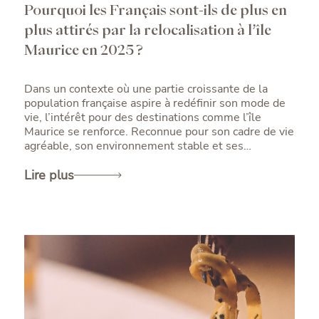
Pourquoi les Français sont-ils de plus en
plus attirés par la relocalisation à l’île
Maurice en 2025 ?
Dans un contexte où une partie croissante de la
population française aspire à redéfinir son mode de
vie, l’intérêt pour des destinations comme l’île
Maurice se renforce. Reconnue pour son cadre de vie
agréable, son environnement stable et ses
conditions d’accueil, l’île séduit en 2025 celles et
ceux qui cherchent à concilier sérénité,
Lire plus
développement professionnel et équilibre
personnel. Cet article explore en profondeur les
raisons pour lesquelles s’expatrier à l’île Maurice
attire de plus en plus de Français, à travers les
aspects de qualité de vie, d’opportunités
professionnelles, de fiscalité et d’intégration.