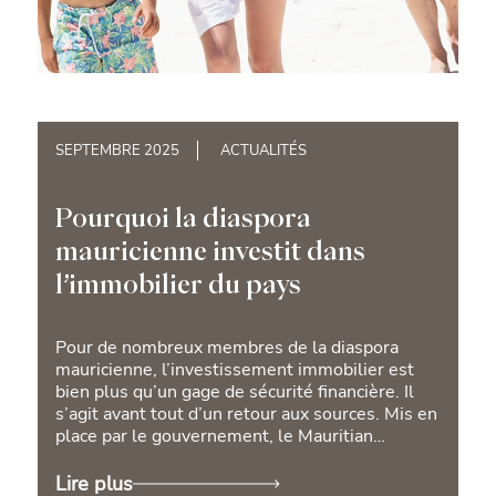
SEPTEMBRE 2025
ACTUALITÉS
Pourquoi la diaspora
mauricienne investit dans
l’immobilier du pays
Pour de nombreux membres de la diaspora
mauricienne, l’investissement immobilier est
bien plus qu’un gage de sécurité financière. Il
s’agit avant tout d’un retour aux sources. Mis en
place par le gouvernement, le Mauritian
Diaspora Scheme a renforcé cette dynamique en
proposant une fiscalité avantageuse, des
Lire plus